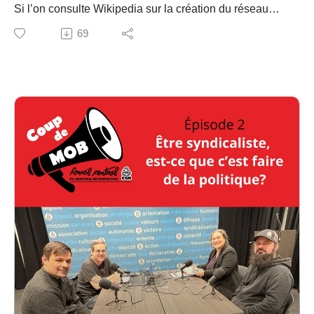
Claire Paraiso, agente de grief et membre du comité
Si l’on consulte Wikipedia sur la création du réseau
interculturel au Syndicat des employé-es du CHUM
des CPE, on peut y lire que : Ce réseau a été mis sur
69
(SECHUM-CSN)
pied le 23 janvier 1997 par Pauline Marois, alors
ministre de l'Éducation au sein du gouvernement du
Québec, à partir des garderies sans but lucratif et des
agences de garde en milieu familial. Le réseau des
services de garde au Québec ne peut évidemment pas
se résumer qu’à cela.
Depuis la création des salles d’asiles en 1863 par les
Sœurs Grises à Montréal, il en aura fallu des luttes de
femmes pour arriver au réseau tel que nous le
connaissons aujourd’hui! Ces luttes ont été menées
par plusieurs générations de femmes qui souhaitaient
participer au marché du travail l’esprit en paix, en
sachant leurs enfants entre bonnes mains et en
sécurité.
Ces luttes ont été menées en alliance avec des
groupes de citoyennes, le mouvement des femmes et
par le mouvement syndical, particulièrement par le