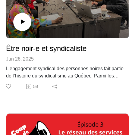
Être noir-e et syndicaliste
Jun 26, 2025
L’engagement syndical des personnes noires fait partie
de l’histoire du syndicalisme au Québec. Parmi les
pratiques honteuses des mouvements syndicaux, il faut
59
mentionner qu’historiquement, des organisations
syndicales, comme la Fraternité canadienne des
employés de chemin de fer, interdisaient aux
personnes noires de devenir membres. Désirant
s’organiser pour améliorer leurs conditions de travail,
les porteurs de wagon-lit ont créé leur propre syndicat,
à Winnipeg, en avril 1917. L’Ordre des porteurs de