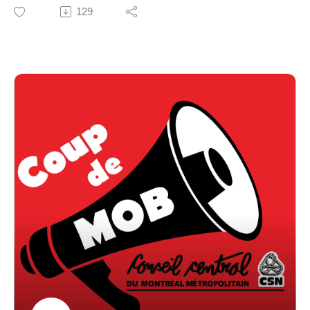
central du Montréal métropolitain (CCMM-CSN) : la
129
mobilisation.
Animation :
Daniel Leduc du syndicat général de la radio-CSN
Invité-es :
Dominique Daigneault, alors présidente du CCMM-
CSN,
Charles Gagnon, conseiller syndical au service d’appui
à la mobilisation et à la vie régionale (SAMVR) national
de la CSN ayant travaillé longtemps au CCMM-CSN,
Alice Lepetit, conseillère syndicale à la mobilisation au
CCMM-CSN.
La discussion porte sur l’utilité de la mobilisation de ce
que l’on appelle le premier front, qui concerne l’action
syndicale à proprement parler, soit la lutte pour de
meilleures conditions de travail et de salaire. Elle porte
également sur les similarités et les différences avec la
mobilisation du deuxième front, qui concerne la lutte
sociopolitique menée sur des enjeux plus globaux, tels